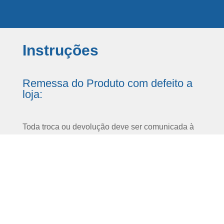
Instruções
Remessa do Produto com defeito a
loja:
Toda troca ou devolução deve ser comunicada à
Central de Atendimento Oralprox para que
possamos fornecer instruções detalhadas sobre o
processo. Os produtos devolvidos deverão
acompanhar uma cópia da nota fiscal ou
documento comprobatório de compra para seu
cancelamento. O produto deve ser encaminhado