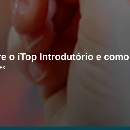
e o iTop Introdutório e como
ES