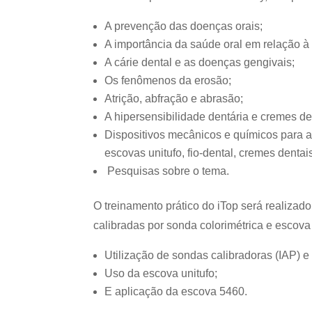
A prevenção das doenças orais;
A importância da saúde oral em relação à
A cárie dental e as doenças gengivais;
Os fenômenos da erosão;
Atrição, abfração e abrasão;
A hipersensibilidade dentária e cremes de
Dispositivos mecânicos e químicos para a 
escovas unitufo, fio-dental, cremes dentai
Pesquisas sobre o tema.
O treinamento prático do iTop será realizad
calibradas por sonda colorimétrica e escova 
Utilização de sondas calibradoras (IAP) e
Uso da escova unitufo;
E aplicação da escova 5460.